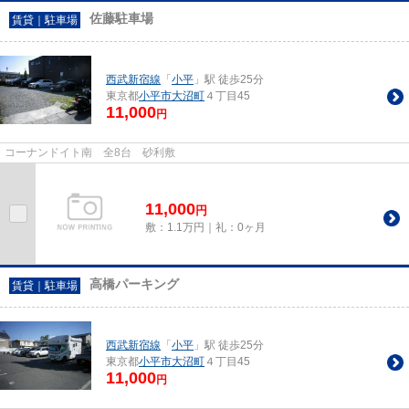
佐藤駐車場
賃貸｜駐車場
西武新宿線
「
小平
」駅 徒歩25分
東京都
小平市
大沼町
４丁目45
11,000
円
コーナンドイト南 全8台 砂利敷
11,000
円
敷：1.1万円｜礼：0ヶ月
高橋パーキング
賃貸｜駐車場
西武新宿線
「
小平
」駅 徒歩25分
東京都
小平市
大沼町
４丁目45
11,000
円