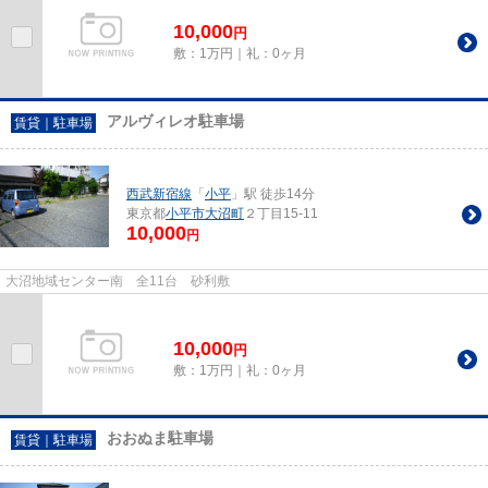
10,000
円
敷：1万円｜礼：0ヶ月
アルヴィレオ駐車場
賃貸｜駐車場
西武新宿線
「
小平
」駅 徒歩14分
東京都
小平市
大沼町
２丁目15-11
10,000
円
大沼地域センター南 全11台 砂利敷
10,000
円
敷：1万円｜礼：0ヶ月
おおぬま駐車場
賃貸｜駐車場