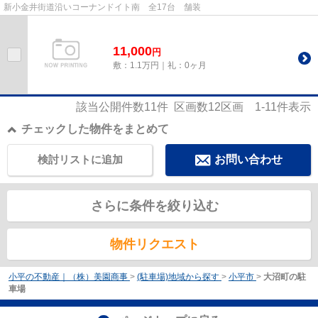
新小金井街道沿いコーナンドイト南 全17台 舗装
11,000
円
敷：1.1万円｜礼：0ヶ月
該当公開件数
11
件 区画数
12
区画
1-11
件表示
チェックした物件をまとめて
検討リストに追加
お問い合わせ
さらに条件を絞り込む
物件リクエスト
小平の不動産｜（株）美園商事
>
(駐車場)地域から探す
>
小平市
>
大沼町の駐
車場