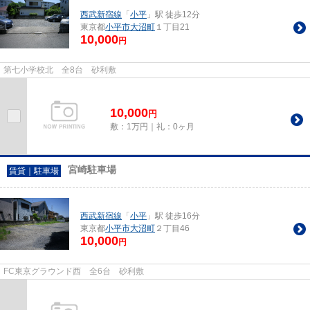
西武新宿線
「
小平
」駅 徒歩12分
東京都
小平市
大沼町
１丁目21
10,000
円
第七小学校北 全8台 砂利敷
10,000
円
敷：1万円｜礼：0ヶ月
宮崎駐車場
賃貸｜駐車場
西武新宿線
「
小平
」駅 徒歩16分
東京都
小平市
大沼町
２丁目46
10,000
円
FC東京グラウンド西 全6台 砂利敷