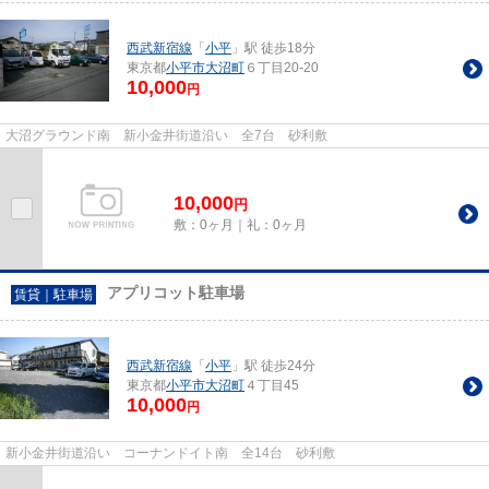
西武新宿線
「
小平
」駅 徒歩18分
東京都
小平市
大沼町
６丁目20-20
10,000
円
大沼グラウンド南 新小金井街道沿い 全7台 砂利敷
10,000
円
敷：0ヶ月｜礼：0ヶ月
アプリコット駐車場
賃貸｜駐車場
西武新宿線
「
小平
」駅 徒歩24分
東京都
小平市
大沼町
４丁目45
10,000
円
新小金井街道沿い コーナンドイト南 全14台 砂利敷