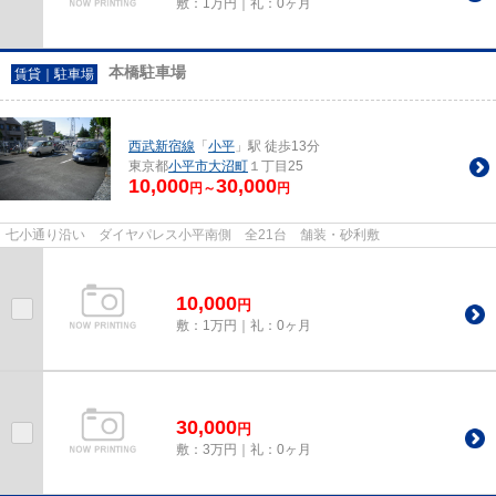
敷：1万円｜礼：0ヶ月
本橋駐車場
賃貸｜駐車場
西武新宿線
「
小平
」駅 徒歩13分
東京都
小平市
大沼町
１丁目25
10,000
30,000
円～
円
七小通り沿い ダイヤパレス小平南側 全21台 舗装・砂利敷
10,000
円
敷：1万円｜礼：0ヶ月
30,000
円
敷：3万円｜礼：0ヶ月