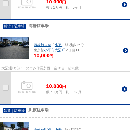
10,000
円
敷：1万円｜礼：0ヶ月
高橋駐車場
賃貸｜駐車場
西武新宿線
「
小平
」駅 徒歩15分
東京都
小平市
大沼町
２丁目11
10,000
円
大沼通り沿い のぞみ作業所西 全18台 砂利敷
10,000
円
敷：1万円｜礼：0ヶ月
川原駐車場
賃貸｜駐車場
西武新宿線
「
小平
」駅 徒歩9分