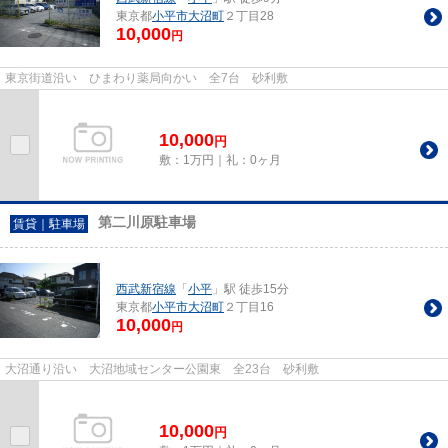
東京都
小平市
大沼町
２丁目28
10,000
円
東京街道沿い ひまわり薬局向かい 全7台 砂利敷
10,000
円
敷：1万円｜礼：0ヶ月
第二川原駐車場
賃貸｜駐車場
西武新宿線
「
小平
」駅 徒歩15分
東京都
小平市
大沼町
２丁目16
10,000
円
大沼通り沿い 大沼地域センター公園東 全23台 砂利敷
10,000
円