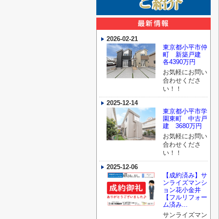
2026-02-21
東京都小平市仲
町 新築戸建
各4390万円
お気軽にお問い
合わせくださ
い！！
2025-12-14
東京都小平市学
園東町 中古戸
建 3680万円
お気軽にお問い
合わせくださ
い！！
2025-12-06
【成約済み】サ
ンライズマンシ
ョン花小金井
【フルリフォー
ム済み...
サンライズマン