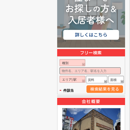
種別
エリア| 駅
賃料
面積
-
件該当