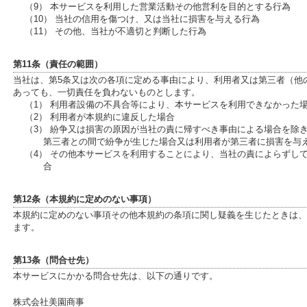
（9） 本サービスを利用した営業活動その他営利を目的とする行為
（10） 当社の信用を傷つけ、又は当社に損害を与える行為
（11） その他、当社が不適切と判断した行為
第11条（責任の範囲）
当社は、第5条又は次の各項に定める事由により、利用者又は第三者（他
あっても、一切責任を負わないものとします。
（1） 利用者設備の不具合等により、本サービスを利用できなかった
（2） 利用者が本規約に違反した場合
（3） 紛争又は損害の原因が当社の責に帰すべき事由による場合を除
第三者との間で紛争が生じた場合又は利用者が第三者に損害を与
（4） その他本サービスを利用することにより、当社の責によらずし
合
第12条（本規約に定めのない事項）
本規約に定めのない事項その他本規約の条項に関し疑義を生じたときは、
ます。
第13条（問合せ先）
本サービスにかかる問合せ先は、以下の通りです。
株式会社美園商事