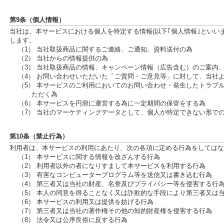
第9条（個人情報）
当社は、本サービスにおける個人を特定する情報(以下｢個人情報｣といい
します。
（1） 当社取扱商品に関するご連絡、ご通知、資料送付の為
（2） 当社からの情報提供の為
（3） 当社取扱商品の情報、キャンペーン情報（広告含む）のご案内
（4） お問い合わせいただいた「ご質問・ご意見等」に対して、当社
（5） 本サービスのご利用においてのお問い合わせ・発生したトラブ
ただく為
（6） 本サービスを円滑に運営する為に一定期間の保管をする為
（7） 当社のマーケティングデータとして、個人が特定できない形で
第10条（禁止行為）
利用者は、本サービスの利用にあたり、次の各項に定める行為をしてはな
（1） 本サービスに関する情報を改ざんする行為
（2） 利用者以外の者になりすまして本サービスを利用する行為
（3） 有害なコンピュータープログラム等を送信又は書き込む行為
（4） 第三者又は当社の財産、名誉及びプライバシー等を侵害する行
（5） 本人の同意を得ることなく又は詐欺的な手段により第三者又は
（6） 本サービスの利用又は提供を妨げる行為
（7） 第三者又は当社の著作権その他の知的財産権を侵害する行為
（8） 法令又は公序良俗に反する行為