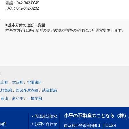
電話：042-342-0649
FAX：042-342-0282
■基本方針の改訂・変更
本基本方針は法令などの制定改廃や情勢の変化により適宜変更します。
市
萩山町
/
大沼町
/
学園東町
武拝島線
/
西武多摩湖線
/
武蔵野線
萩山
/
新小平
/
一橋学園
小平の不動産のことなら（株）
周辺施設検索
物件
お問い合わせ
東京都小平市美園町１丁目15-4