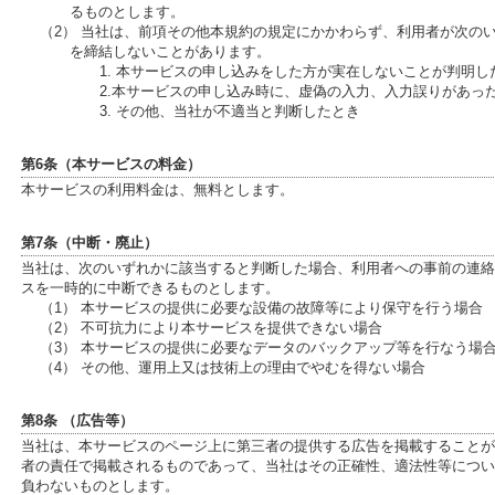
るものとします。
（2） 当社は、前項その他本規約の規定にかかわらず、利用者が次の
を締結しないことがあります。
1. 本サービスの申し込みをした方が実在しないことが判明し
2.本サービスの申し込み時に、虚偽の入力、入力誤りがあっ
3. その他、当社が不適当と判断したとき
第6条（本サービスの料金）
本サービスの利用料金は、無料とします。
第7条（中断・廃止）
当社は、次のいずれかに該当すると判断した場合、利用者への事前の連絡
スを一時的に中断できるものとします。
（1） 本サービスの提供に必要な設備の故障等により保守を行う場合
（2） 不可抗力により本サービスを提供できない場合
（3） 本サービスの提供に必要なデータのバックアップ等を行なう場
（4） その他、運用上又は技術上の理由でやむを得ない場合
第8条 （広告等）
当社は、本サービスのページ上に第三者の提供する広告を掲載することが
者の責任で掲載されるものであって、当社はその正確性、適法性等につい
負わないものとします。