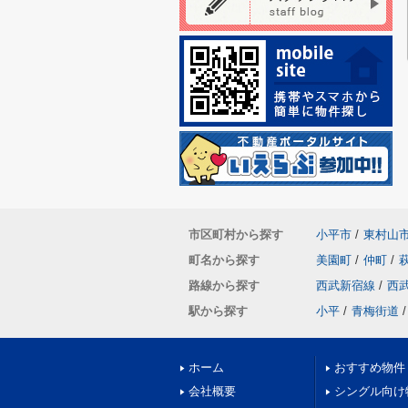
市区町村から探す
小平市
/
東村山
町名から探す
美園町
/
仲町
/
路線から探す
西武新宿線
/
西
駅から探す
小平
/
青梅街道
/
ホーム
おすすめ物件
会社概要
シングル向け