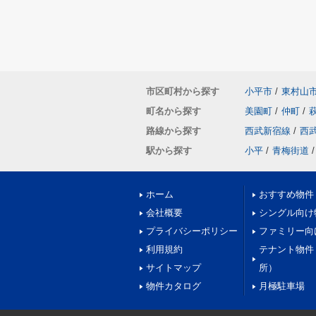
市区町村から探す
小平市
/
東村山
町名から探す
美園町
/
仲町
/
路線から探す
西武新宿線
/
西
駅から探す
小平
/
青梅街道
/
ホーム
おすすめ物件
会社概要
シングル向け
プライバシーポリシー
ファミリー向
利用規約
テナント物件
サイトマップ
所）
物件カタログ
月極駐車場