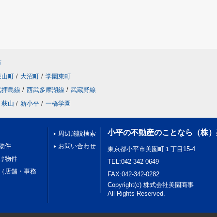
市
萩山町
/
大沼町
/
学園東町
武拝島線
/
西武多摩湖線
/
武蔵野線
萩山
/
新小平
/
一橋学園
小平の不動産のことなら（株）
周辺施設検索
物件
お問い合わせ
東京都小平市美園町１丁目15-4
け物件
TEL:042-342-0649
（店舗・事務
FAX:042-342-0282
Copyright(c) 株式会社美園商事
All Rights Reserved.