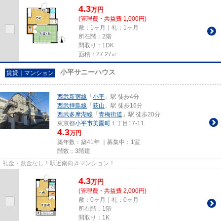
4.3
万
円
(管理費・共益費 1,000円)
敷：1ヶ月｜礼：1ヶ月
所在階：2階
間取り：1DK
面積：27.27㎡
小平サニーハウス
賃貸｜マンション
西武新宿線
「
小平
」駅 徒歩4分
西武拝島線
「
萩山
」駅 徒歩16分
西武多摩湖線
「
青梅街道
」駅 徒歩20分
東京都
小平市
美園町
１丁目17-11
4.3
万円
築年数：築41年 ｜募集中：
1室
階数：3階建
礼金・敷金なし！駅近南向きマンション！
4.3
万
円
(管理費・共益費 2,000円)
敷：0ヶ月｜礼：0ヶ月
所在階：1階
間取り：1K