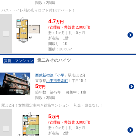
階数：2階建
バス・トイレ別の広々ロフト付1Kアパート！
4.7
万
円
(管理費・共益費 2,000円)
敷：1ヶ月｜礼：0ヶ月
所在階：1階
間取り：1K
面積：20.60㎡
第二みそのハイツ
賃貸｜マンション
西武新宿線
「
小平
」駅 徒歩2分
東京都
小平市
美園町
１丁目15-4
5
万円
築年数：築49年 ｜募集中：
1室
階数：3階建
駅歩2分！女性限定南向き鉄筋マンション！ 礼金・敷金なし！
5
万
円
(管理費・共益費 3,000円)
敷：0ヶ月｜礼：0ヶ月
所在階：2階