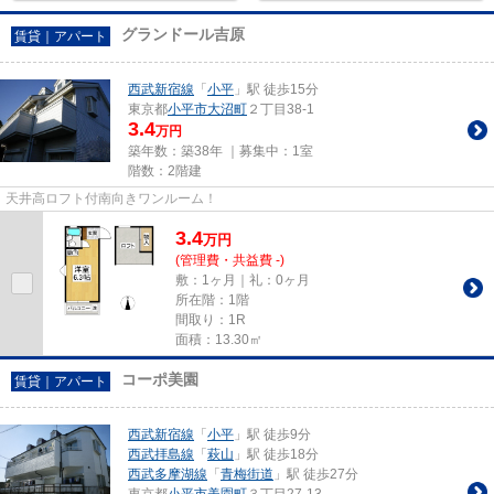
グランドール吉原
賃貸｜アパート
西武新宿線
「
小平
」駅 徒歩15分
東京都
小平市
大沼町
２丁目38-1
3.4
万円
築年数：築38年 ｜募集中：
1室
階数：2階建
天井高ロフト付南向きワンルーム！
3.4
万
円
(管理費・共益費 -)
敷：1ヶ月｜礼：0ヶ月
所在階：1階
間取り：1R
面積：13.30㎡
コーポ美園
賃貸｜アパート
西武新宿線
「
小平
」駅 徒歩9分
西武拝島線
「
萩山
」駅 徒歩18分
西武多摩湖線
「
青梅街道
」駅 徒歩27分
東京都
小平市
美園町
３丁目27-13