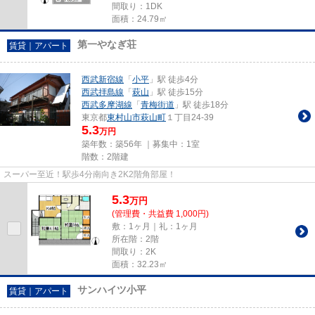
間取り：1DK
面積：24.79㎡
第一やなぎ荘
賃貸｜アパート
西武新宿線
「
小平
」駅 徒歩4分
西武拝島線
「
萩山
」駅 徒歩15分
西武多摩湖線
「
青梅街道
」駅 徒歩18分
東京都
東村山市
萩山町
１丁目24-39
5.3
万円
築年数：築56年 ｜募集中：
1室
階数：2階建
スーパー至近！駅歩4分南向き2K2階角部屋！
5.3
万
円
(管理費・共益費 1,000円)
敷：1ヶ月｜礼：1ヶ月
所在階：2階
間取り：2K
面積：32.23㎡
サンハイツ小平
賃貸｜アパート