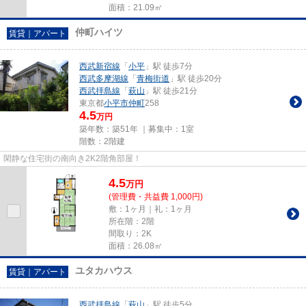
面積：21.09㎡
仲町ハイツ
賃貸｜アパート
西武新宿線
「
小平
」駅 徒歩7分
西武多摩湖線
「
青梅街道
」駅 徒歩20分
西武拝島線
「
萩山
」駅 徒歩21分
東京都
小平市
仲町
258
4.5
万円
築年数：築51年 ｜募集中：
1室
階数：2階建
閑静な住宅街の南向き2K2階角部屋！
4.5
万
円
(管理費・共益費 1,000円)
敷：1ヶ月｜礼：1ヶ月
所在階：2階
間取り：2K
面積：26.08㎡
ユタカハウス
賃貸｜アパート
西武拝島線
「
萩山
」駅 徒歩5分