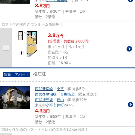
3.8
万円
築年数：築36年 ｜募集中：
1室
階数：2階建
ロフト付の南向きワンルーム角部屋！
3.8
万
円
(管理費・共益費 2,000円)
敷：1ヶ月｜礼：1ヶ月
所在階：2階
間取り：1R
面積：16.90㎡
松江荘
賃貸｜アパート
西武新宿線
「
小平
」駅 徒歩5分
西武多摩湖線
「
青梅街道
」駅 徒歩20分
西武拝島線
「
萩山
」駅 徒歩19分
東京都
小平市
仲町
243-9
4.3
万円
築年数：築53年 ｜募集中：
1室
階数：2階建
閑静な住宅街のバス・トイレ別の南向き1DK角部屋！