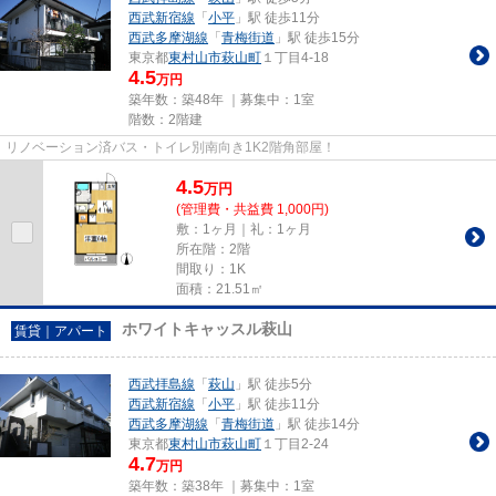
西武新宿線
「
小平
」駅 徒歩11分
西武多摩湖線
「
青梅街道
」駅 徒歩15分
東京都
東村山市
萩山町
１丁目4-18
4.5
万円
築年数：築48年 ｜募集中：
1室
階数：2階建
リノベーション済バス・トイレ別南向き1K2階角部屋！
4.5
万
円
(管理費・共益費 1,000円)
敷：1ヶ月｜礼：1ヶ月
所在階：2階
間取り：1K
面積：21.51㎡
ホワイトキャッスル萩山
賃貸｜アパート
西武拝島線
「
萩山
」駅 徒歩5分
西武新宿線
「
小平
」駅 徒歩11分
西武多摩湖線
「
青梅街道
」駅 徒歩14分
東京都
東村山市
萩山町
１丁目2-24
4.7
万円
築年数：築38年 ｜募集中：
1室