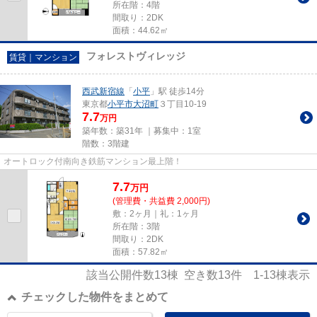
所在階：4階
間取り：2DK
面積：44.62㎡
フォレストヴィレッジ
賃貸｜マンション
西武新宿線
「
小平
」駅 徒歩14分
東京都
小平市
大沼町
３丁目10-19
7.7
万円
築年数：築31年 ｜募集中：
1室
階数：3階建
オートロック付南向き鉄筋マンション最上階！
7.7
万
円
(管理費・共益費 2,000円)
敷：2ヶ月｜礼：1ヶ月
所在階：3階
間取り：2DK
面積：57.82㎡
該当公開件数
13
棟 空き数
13
件
1-13
棟表示
チェックした物件をまとめて