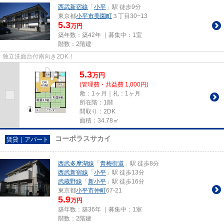
西武新宿線
「
小平
」駅 徒歩9分
東京都
小平市
美園町
３丁目30−13
5.3
万円
築年数：築42年 ｜募集中：
1室
階数：2階建
独立洗面台付南向き2DK！
5.3
万
円
(管理費・共益費 1,000円)
敷：1ヶ月｜礼：1ヶ月
所在階：1階
間取り：2DK
面積：34.78㎡
コーポラスサカイ
賃貸｜アパート
西武多摩湖線
「
青梅街道
」駅 徒歩8分
西武新宿線
「
小平
」駅 徒歩13分
武蔵野線
「
新小平
」駅 徒歩16分
東京都
小平市
仲町
67-21
5.9
万円
築年数：築36年 ｜募集中：
1室
階数：2階建