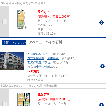
3沿線利用可能な南向き2K角部屋！
5.9
万
円
(管理費・共益費 1,000円)
敷：1ヶ月｜礼：1ヶ月
所在階：2階
間取り：2K
面積：33.12㎡
アベニューハイツ石川
賃貸｜マンション
西武新宿線
「
小平
」駅 徒歩5分
西武多摩湖線
「
青梅街道
」駅 徒歩17分
西武拝島線
「
萩山
」駅 徒歩18分
東京都
小平市
仲町
210-2
6.8
万円
築年数：築43年 ｜募集中：
1室
階数：4階建
駅歩5分の鉄筋マンション2DK最上階角部屋！
6.8
万
円
(管理費・共益費 2,000円)
敷：1ヶ月｜礼：1ヶ月