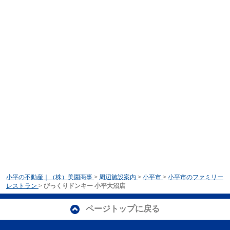
小平の不動産｜（株）美園商事
>
周辺施設案内
>
小平市
>
小平市のファミリー
レストラン
>
びっくりドンキー 小平大沼店
ページトップに戻る