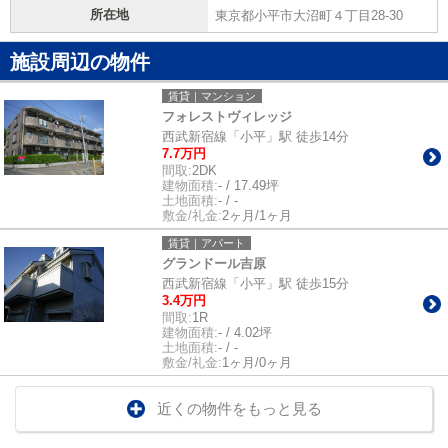
所在地
東京都小平市大沼町４丁目28-30
施設周辺の物件
賃貸｜マンション
フォレストヴィレッジ
西武新宿線「小平」駅 徒歩14分
7.7万円
間取:
2DK
建物面積:
- / 17.49坪
土地面積:
- / -
敷金/礼金:
2ヶ月/1ヶ月
賃貸｜アパート
グランドール吉原
西武新宿線「小平」駅 徒歩15分
3.4万円
間取:
1R
建物面積:
- / 4.02坪
土地面積:
- / -
敷金/礼金:
1ヶ月/0ヶ月
近くの物件をもっと見る