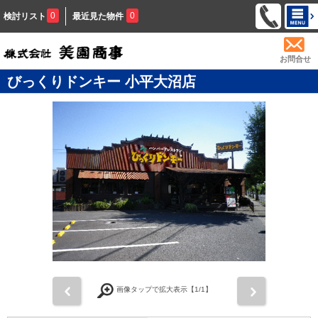
0
0
検討リスト
最近見た物件
お問合せ
びっくりドンキー 小平大沼店
前
次
画像タップで拡大表示【
1
/1】