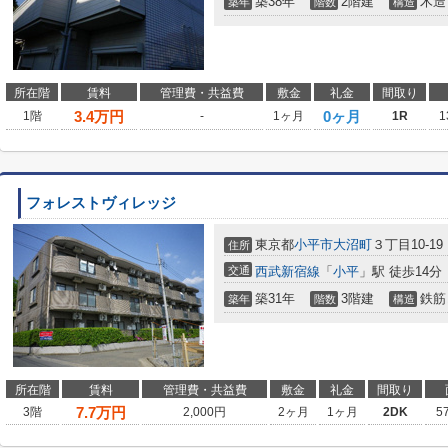
築38年
2階建
木造
築年
階数
構造
所在階
賃料
管理費・共益費
敷金
礼金
間取り
3.4
万円
0ヶ月
1階
-
1ヶ月
1R
1
フォレストヴィレッジ
東京都
小平市
大沼町
３丁目10-19
住所
交通
西武新宿線
「
小平
」駅 徒歩14分
築31年
3階建
鉄筋
築年
階数
構造
所在階
賃料
管理費・共益費
敷金
礼金
間取り
7.7
万円
3階
2,000円
2ヶ月
1ヶ月
2DK
5