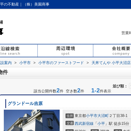
小平の不動産｜（株）美園商事
営業時
施設案内
>
小平市
>
小平市のファーストフード
>
天丼てんや 小平大沼店
物件
並び順：
2
2
1-2
該当公開件数
件 空き数
件
件表示
グランドール吉原
東京都
小平市
大沼町
２丁目38-1
住所
交通
西武新宿線
「
小平
」駅 徒歩15分