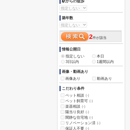
駅からの徒歩
築年数
2
件が該当
情報公開日
指定しない
本日
3日以内
1週間以内
画像・動画あり
画像あり
動画あり
こだわり条件
ペット相談
(-)
ペット飼育可
(-)
楽器相談
(-)
陽当り良好
(-)
閑静な住宅地
(-)
リノベーション済
(-)
保証人不要
(-)