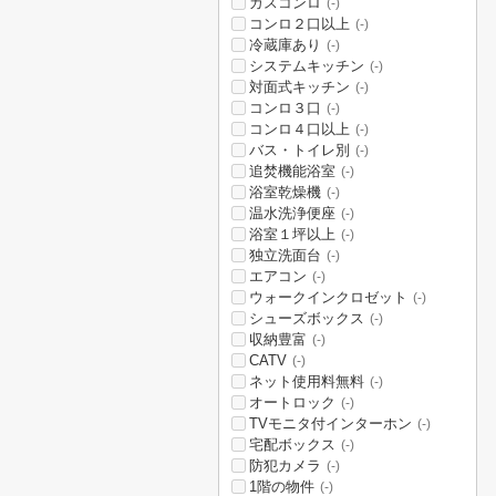
ガスコンロ
(-)
コンロ２口以上
(-)
冷蔵庫あり
(-)
システムキッチン
(-)
対面式キッチン
(-)
コンロ３口
(-)
コンロ４口以上
(-)
バス・トイレ別
(-)
追焚機能浴室
(-)
浴室乾燥機
(-)
温水洗浄便座
(-)
浴室１坪以上
(-)
独立洗面台
(-)
エアコン
(-)
ウォークインクロゼット
(-)
シューズボックス
(-)
収納豊富
(-)
CATV
(-)
ネット使用料無料
(-)
オートロック
(-)
TVモニタ付インターホン
(-)
宅配ボックス
(-)
防犯カメラ
(-)
1階の物件
(-)