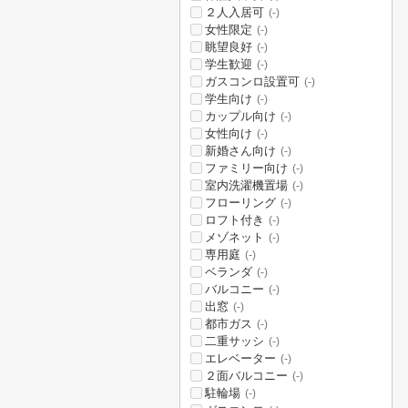
２人入居可
(-)
女性限定
(-)
眺望良好
(-)
学生歓迎
(-)
ガスコンロ設置可
(-)
学生向け
(-)
カップル向け
(-)
女性向け
(-)
新婚さん向け
(-)
ファミリー向け
(-)
室内洗濯機置場
(-)
フローリング
(-)
ロフト付き
(-)
メゾネット
(-)
専用庭
(-)
ベランダ
(-)
バルコニー
(-)
出窓
(-)
都市ガス
(-)
二重サッシ
(-)
エレベーター
(-)
２面バルコニー
(-)
駐輪場
(-)