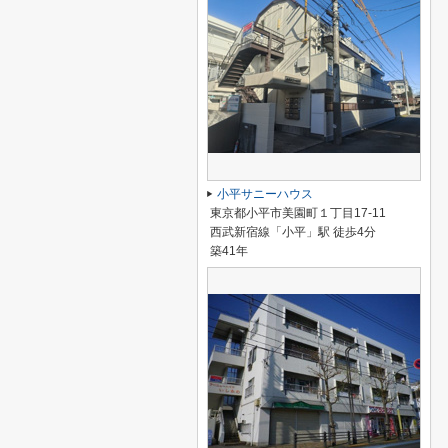
小平サニーハウス
東京都小平市美園町１丁目17-11
西武新宿線「小平」駅 徒歩4分
築41年