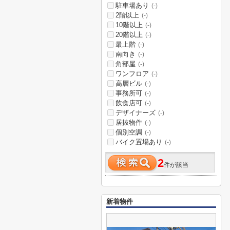
駐車場あり
(-)
2階以上
(-)
10階以上
(-)
20階以上
(-)
最上階
(-)
南向き
(-)
角部屋
(-)
ワンフロア
(-)
高層ビル
(-)
事務所可
(-)
飲食店可
(-)
デザイナーズ
(-)
居抜物件
(-)
個別空調
(-)
バイク置場あり
(-)
2
件が該当
新着物件