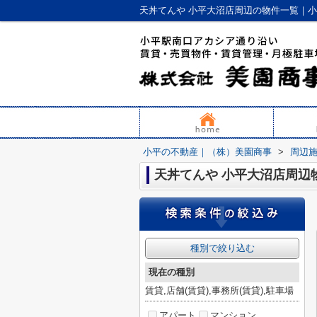
天丼てんや 小平大沼店周辺の物件一覧｜
小平の不動産｜（株）美園商事
>
周辺
天丼てんや 小平大沼店周辺
種別で絞り込む
現在の種別
賃貸,店舗(賃貸),事務所(賃貸),駐車場
アパート
マンション