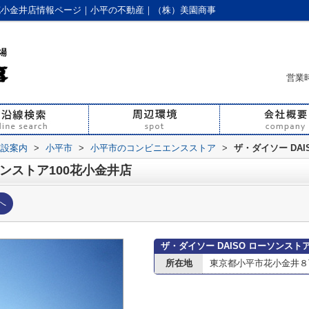
00花小金井店情報ページ｜小平の不動産｜（株）美園商事
営業時
施設案内
>
小平市
>
小平市のコンビニエンスストア
>
ザ・ダイソー DAI
ソンストア100花小金井店
へ
ザ・ダイソー DAISO ローソンスト
所在地
東京都小平市花小金井８丁