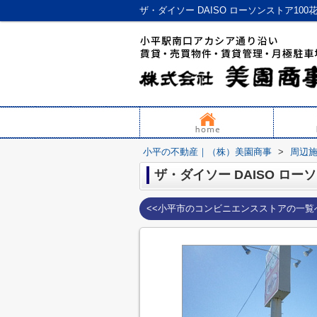
ザ・ダイソー DAISO ローソンストア1
小平の不動産｜（株）美園商事
>
周辺
ザ・ダイソー DAISO ロー
<<小平市のコンビニエンスストアの一覧