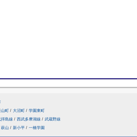
市
萩山町
/
大沼町
/
学園東町
武拝島線
/
西武多摩湖線
/
武蔵野線
萩山
/
新小平
/
一橋学園