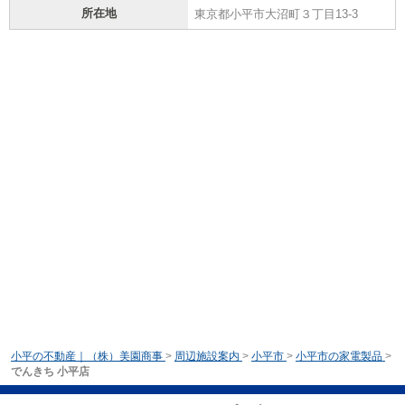
所在地
東京都小平市大沼町３丁目13-3
小平の不動産｜（株）美園商事
>
周辺施設案内
>
小平市
>
小平市の家電製品
>
でんきち 小平店