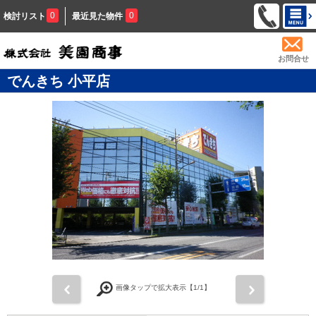
0
0
検討リスト
最近見た物件
お問合せ
でんきち 小平店
前
次
画像タップで拡大表示【
1
/1】