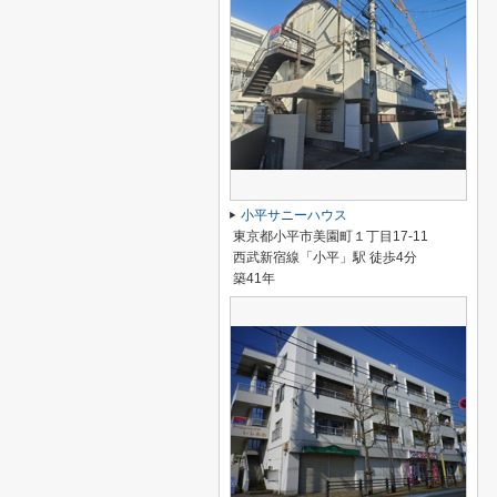
小平サニーハウス
東京都小平市美園町１丁目17-11
西武新宿線「小平」駅 徒歩4分
築41年