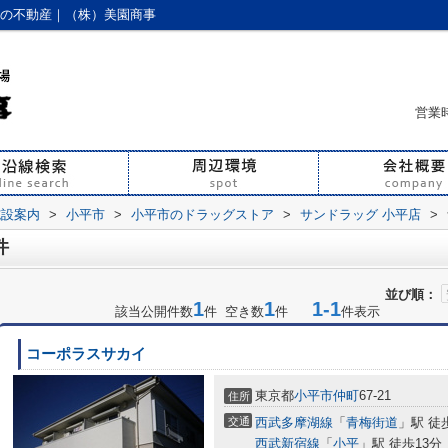
平の不動産｜（株）美園商事
営業時
施設案内
>
小平市
>
小平市のドラッグストア
>
サンドラッグ 小平店
>
件
並び順：
1
1
1-1
該当公開件数
件 空き数
件
件表示
コーポラスサカイ
東京都
小平市
仲町
67-21
住所
交通
西武多摩湖線
「
青梅街道
」駅 徒
西武新宿線
「
小平
」駅 徒歩13分