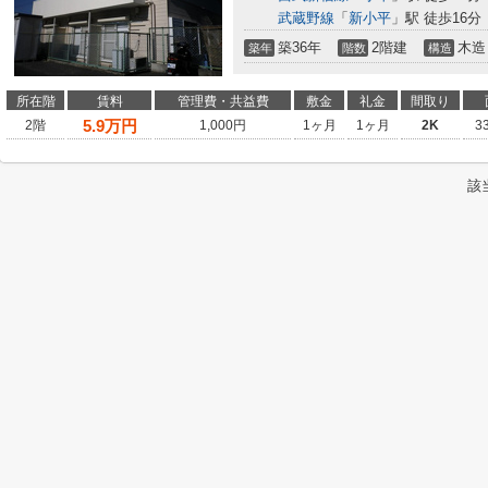
武蔵野線
「
新小平
」駅 徒歩16分
築36年
2階建
木造
築年
階数
構造
所在階
賃料
管理費・共益費
敷金
礼金
間取り
5.9
万円
2階
1,000円
1ヶ月
1ヶ月
2K
3
該