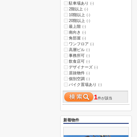
駐車場あり
(-)
2階以上
(-)
10階以上
(-)
20階以上
(-)
最上階
(-)
南向き
(-)
角部屋
(-)
ワンフロア
(-)
高層ビル
(-)
事務所可
(-)
飲食店可
(-)
デザイナーズ
(-)
居抜物件
(-)
個別空調
(-)
バイク置場あり
(-)
1
件が該当
新着物件