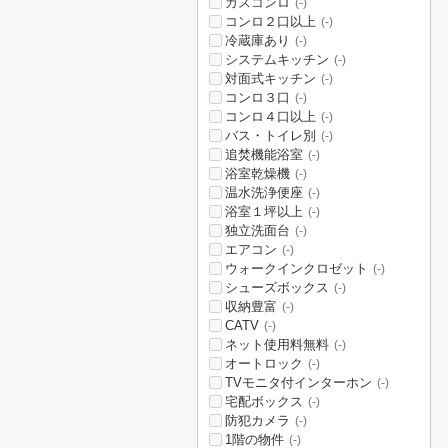
ガスコンロ
(-)
コンロ２口以上
(-)
冷蔵庫あり
(-)
システムキッチン
(-)
対面式キッチン
(-)
コンロ３口
(-)
コンロ４口以上
(-)
バス・トイレ別
(-)
追焚機能浴室
(-)
浴室乾燥機
(-)
温水洗浄便座
(-)
浴室１坪以上
(-)
独立洗面台
(-)
エアコン
(-)
ウォークインクロゼット
(-)
シューズボックス
(-)
収納豊富
(-)
CATV
(-)
ネット使用料無料
(-)
オートロック
(-)
TVモニタ付インターホン
(-)
宅配ボックス
(-)
防犯カメラ
(-)
1階の物件
(-)