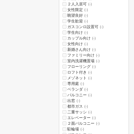
２人入居可
(-)
女性限定
(-)
眺望良好
(-)
学生歓迎
(-)
ガスコンロ設置可
(-)
学生向け
(-)
カップル向け
(-)
女性向け
(-)
新婚さん向け
(-)
ファミリー向け
(-)
室内洗濯機置場
(-)
フローリング
(-)
ロフト付き
(-)
メゾネット
(-)
専用庭
(-)
ベランダ
(-)
バルコニー
(-)
出窓
(-)
都市ガス
(-)
二重サッシ
(-)
エレベーター
(-)
２面バルコニー
(-)
駐輪場
(-)