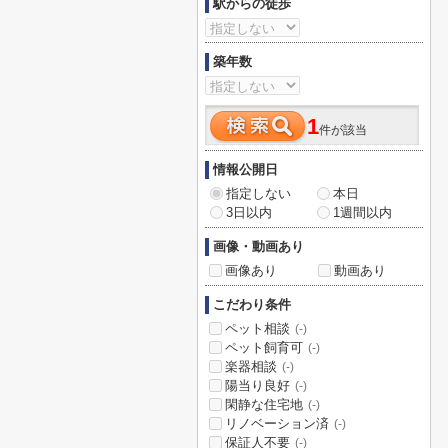
駅からの徒歩
築年数
1
件が該当
情報公開日
指定しない
本日
3日以内
1週間以内
画像・動画あり
画像あり
動画あり
こだわり条件
ペット相談
(-)
ペット飼育可
(-)
楽器相談
(-)
陽当り良好
(-)
閑静な住宅地
(-)
リノベーション済
(-)
保証人不要
(-)