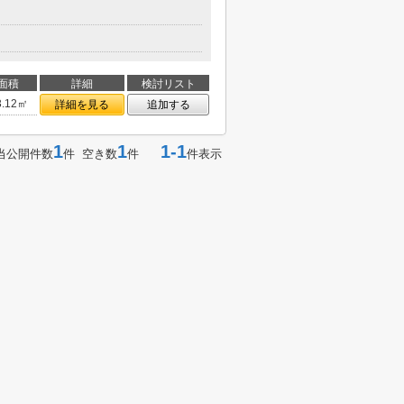
面積
詳細
検討リスト
3.12㎡
詳細を見る
追加する
1
1
1-1
当公開件数
件 空き数
件
件表示