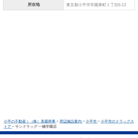
所在地
東京都小平市学園東町１丁目6-13
小平の不動産｜（株）美園商事
>
周辺施設案内
>
小平市
>
小平市のドラッグス
トア
>
サンドラッグ 一橋学園店