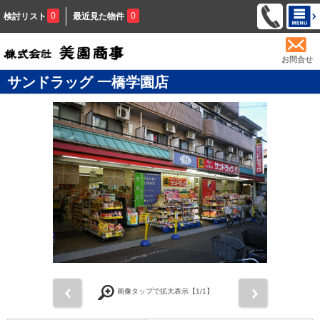
0
0
検討リスト
最近見た物件
お問合せ
サンドラッグ 一橋学園店
前
次
画像タップで拡大表示【
1
/1】