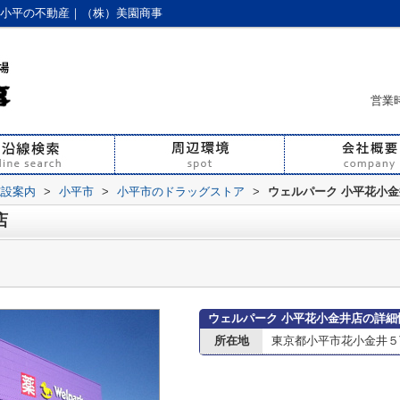
｜小平の不動産｜（株）美園商事
営業時
施設案内
>
小平市
>
小平市のドラッグストア
>
ウェルパーク 小平花小
店
ウェルパーク 小平花小金井店の詳細
所在地
東京都小平市花小金井５丁