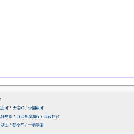
市
萩山町
/
大沼町
/
学園東町
武拝島線
/
西武多摩湖線
/
武蔵野線
萩山
/
新小平
/
一橋学園