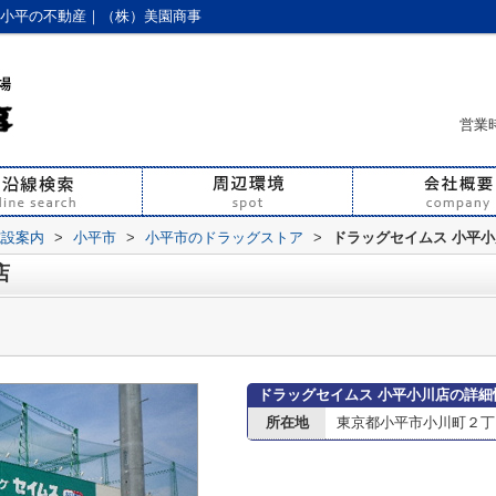
｜小平の不動産｜（株）美園商事
営業時
施設案内
>
小平市
>
小平市のドラッグストア
>
ドラッグセイムス 小平
店
ドラッグセイムス 小平小川店の詳細
所在地
東京都小平市小川町２丁目1