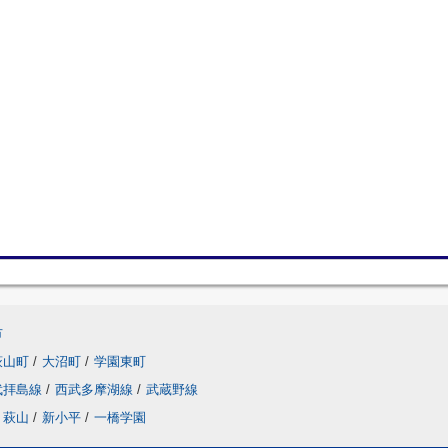
市
萩山町
/
大沼町
/
学園東町
武拝島線
/
西武多摩湖線
/
武蔵野線
萩山
/
新小平
/
一橋学園