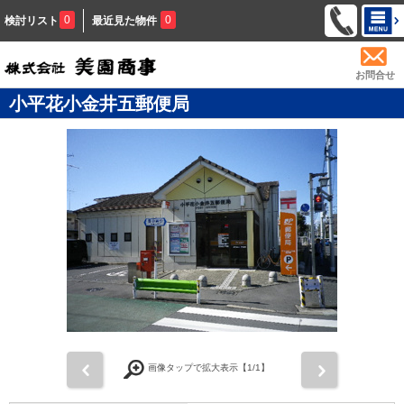
0
0
検討リスト
最近見た物件
お問合せ
小平花小金井五郵便局
前
次
画像タップで拡大表示【
1
/1】