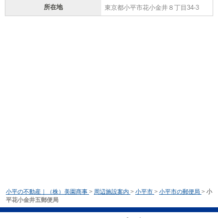
所在地
東京都小平市花小金井８丁目34-3
小平の不動産｜（株）美園商事
>
周辺施設案内
>
小平市
>
小平市の郵便局
>
小
平花小金井五郵便局