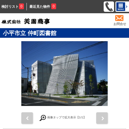
0
0
検討リスト
最近見た物件
お問合せ
小平市立 仲町図書館
前
次
画像タップで拡大表示【
1
/1】