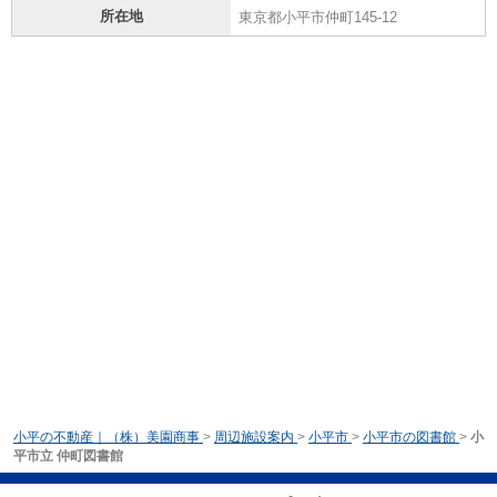
所在地
東京都小平市仲町145-12
小平の不動産｜（株）美園商事
>
周辺施設案内
>
小平市
>
小平市の図書館
>
小
平市立 仲町図書館