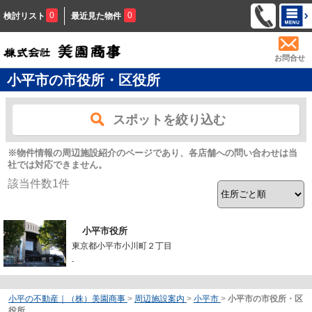
0
0
検討リスト
最近見た物件
お問合せ
小平市の市役所・区役所
スポットを絞り込む
※物件情報の周辺施設紹介のページであり、各店舗への問い合わせは当
社では対応できません。
該当件数
1
件
小平市役所
東京都小平市小川町２丁目
-
小平の不動産｜（株）美園商事
>
周辺施設案内
>
小平市
>
小平市の市役所・区
役所