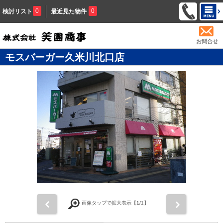
0
0
検討リスト
最近見た物件
お問合せ
モスバーガー久米川北口店
前
次
画像タップで拡大表示【
1
/1】