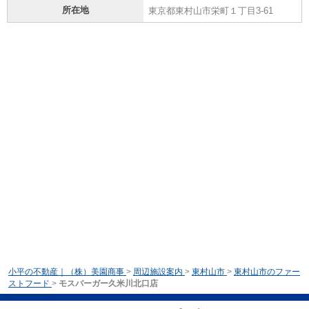
所在地
東京都東村山市栄町１丁目3-61
小平の不動産｜（株）美園商事
>
周辺施設案内
>
東村山市
>
東村山市のファー
ストフード
>
モスバーガー久米川北口店