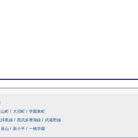
市
萩山町
/
大沼町
/
学園東町
武拝島線
/
西武多摩湖線
/
武蔵野線
萩山
/
新小平
/
一橋学園