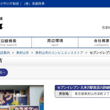
｜小平の不動産｜（株）美園商事
営業時
施設案内
>
東村山市
>
東村山市のコンビニエンスストア
>
セブンイレブ
店
覧へ
セブンイレブン 久米川駅前店の詳細
所在地
東京都東村山市栄町２丁目