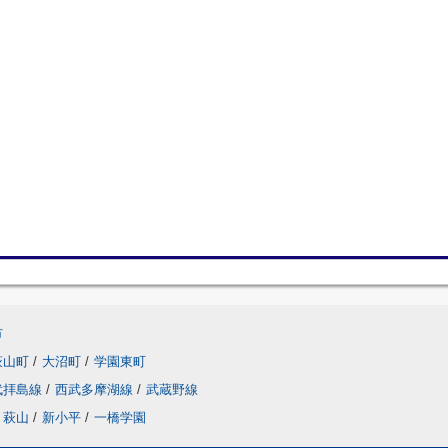
市
萩山町
/
大沼町
/
学園東町
武拝島線
/
西武多摩湖線
/
武蔵野線
萩山
/
新小平
/
一橋学園