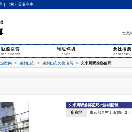
産｜（株）美園商事
営業時
施設案内
>
東村山市
>
東村山市の郵便局
>
久米川駅前郵便局
久米川駅前郵便局の詳細情報
所在地
東京都東村山市栄町２丁目