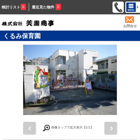
0
0
検討リスト
最近見た物件
お問合せ
くるみ保育園
前
次
画像タップで拡大表示【
1
/1】