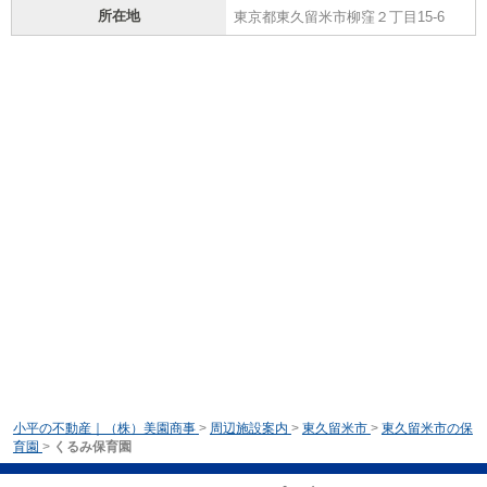
所在地
東京都東久留米市柳窪２丁目15-6
小平の不動産｜（株）美園商事
>
周辺施設案内
>
東久留米市
>
東久留米市の保
育園
>
くるみ保育園