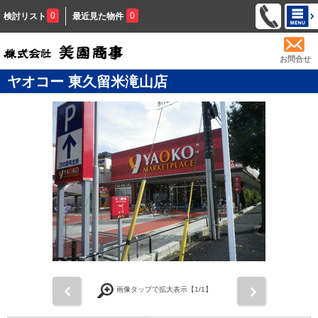
0
0
検討リスト
最近見た物件
お問合せ
ヤオコー 東久留米滝山店
前
次
画像タップで拡大表示【
1
/1】