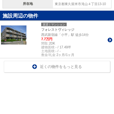
所在地
東京都東久留米市滝山４丁目13-10
施設周辺の物件
賃貸｜マンション
フォレストヴィレッジ
西武新宿線「小平」駅 徒歩14分
7.7万円
間取:
2DK
建物面積:
- / 17.49坪
土地面積:
- / -
敷金/礼金:
2ヶ月/1ヶ月
近くの物件をもっと見る