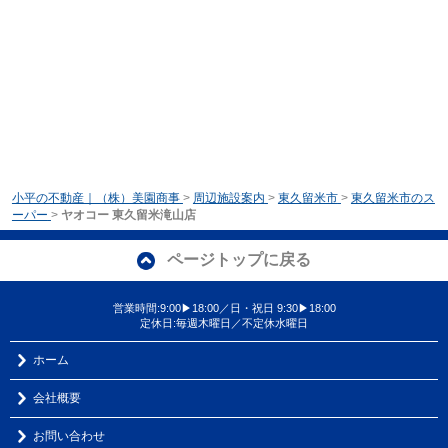
小平の不動産｜（株）美園商事
>
周辺施設案内
>
東久留米市
>
東久留米市のス
ーパー
>
ヤオコー 東久留米滝山店
ページトップに戻る
営業時間:9:00▶18:00／日・祝日 9:30▶18:00
定休日:毎週木曜日／不定休水曜日
ホーム
会社概要
お問い合わせ