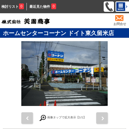
0
0
検討リスト
最近見た物件
お問合せ
ホームセンターコーナン ドイト東久留米店
前
次
画像タップで拡大表示【
1
/1】