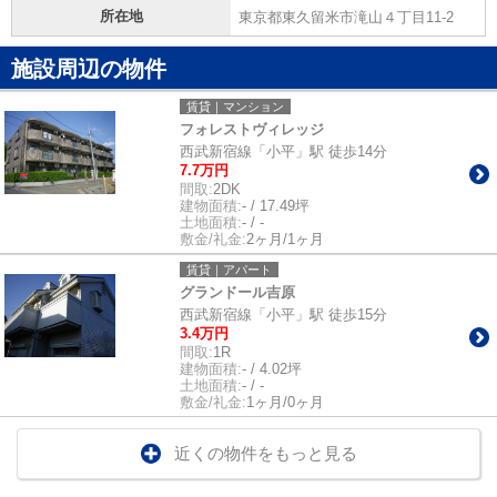
所在地
東京都東久留米市滝山４丁目11-2
施設周辺の物件
賃貸｜マンション
フォレストヴィレッジ
西武新宿線「小平」駅 徒歩14分
7.7万円
間取:
2DK
建物面積:
- / 17.49坪
土地面積:
- / -
敷金/礼金:
2ヶ月/1ヶ月
賃貸｜アパート
グランドール吉原
西武新宿線「小平」駅 徒歩15分
3.4万円
間取:
1R
建物面積:
- / 4.02坪
土地面積:
- / -
敷金/礼金:
1ヶ月/0ヶ月
近くの物件をもっと見る