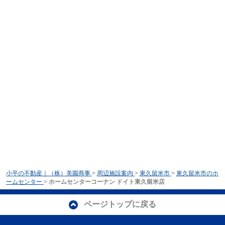
小平の不動産｜（株）美園商事
>
周辺施設案内
>
東久留米市
>
東久留米市のホ
ームセンター
>
ホームセンターコーナン ドイト東久留米店
ページトップに戻る