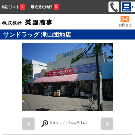
0
0
検討リスト
最近見た物件
お問合せ
サンドラッグ 滝山団地店
前
次
画像タップで拡大表示【
1
/1】