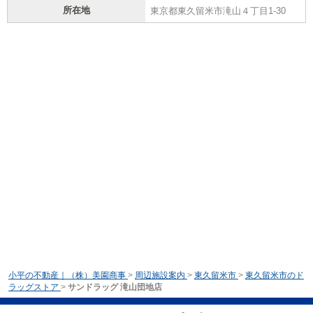
所在地
東京都東久留米市滝山４丁目1-30
小平の不動産｜（株）美園商事
>
周辺施設案内
>
東久留米市
>
東久留米市のド
ラッグストア
>
サンドラッグ 滝山団地店