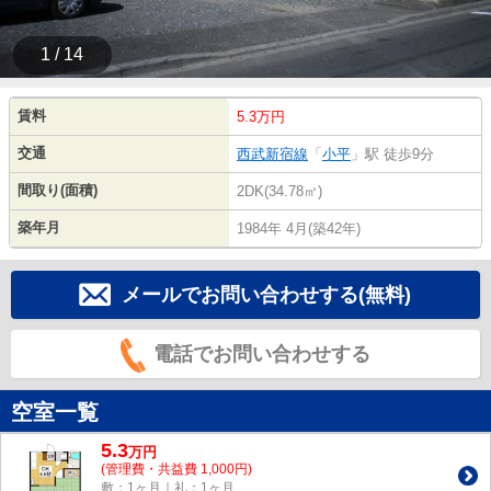
1 / 14
賃料
5.3万円
交通
西武新宿線
「
小平
」駅 徒歩9分
間取り(面積)
2DK(34.78㎡)
築年月
1984年 4月(築42年)
メールでお問い合わせする(無料)
電話でお問い合わせする
空室一覧
5.3
万
円
(管理費・共益費 1,000円)
敷：1ヶ月｜礼：1ヶ月