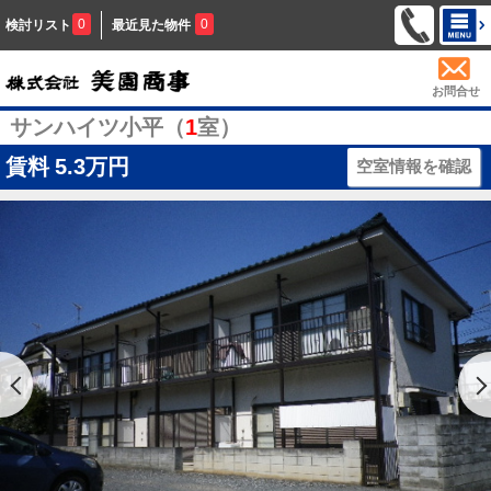
0
0
検討リスト
最近見た物件
お問合せ
サンハイツ小平（
1
室）
賃料
5.3万円
空室情報を確認