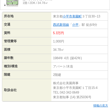
1階 / 2DK / 34.78㎡
所在地
東京都
小平市
美園町
３丁目30−13
交通
西武新宿線
「
小平
」駅 徒歩9分
賃料
5.3万円
管理費等
1,000円
面積
34.78㎡
築年数
1984年 4月 (築42年)
種別/構造
アパート/木造
階建
2階建
株式会社美園商事
東京都小平市美園町１丁目15-4
取扱会社
TEL:042-342-0649
東京都知事 (14) 第25036号
情報の見方