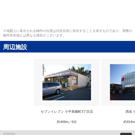
※地図上に表示される物件の位置は付近住所に所在することを表すものであり、実際の
物件所在地とは異なる場合がございます。
周辺施設
セブンイレブン 小平美園町3丁目店
西友 
約406m／6分
約919