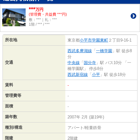
***
万円
(管理費・共益費 ***円)
敷：***｜礼：***
1階 / *** / ***
所在地
東京都
小平市
学園東町
２丁目9-16-1
西武多摩湖線
「
一橋学園
」駅 徒歩8
分
交通
中央線
「
国分寺
」駅 バス10分 「一
橋学園駅」 停歩8分
西武新宿線
「
小平
」駅 徒歩18分
賃料
-
管理費等
-
面積
-
築年数
2007年 2月 (築19年)
種別/構造
アパート/軽量鉄骨
階建
2階建