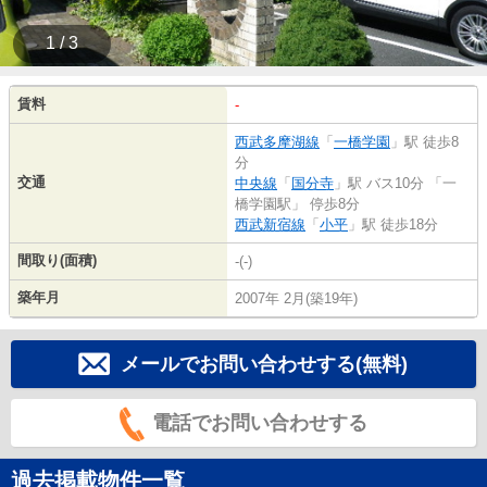
1 / 3
賃料
-
西武多摩湖線
「
一橋学園
」駅 徒歩8
分
交通
中央線
「
国分寺
」駅 バス10分 「一
橋学園駅」 停歩8分
西武新宿線
「
小平
」駅 徒歩18分
間取り(面積)
-(-)
築年月
2007年 2月(築19年)
メールでお問い合わせする(無料)
電話でお問い合わせする
過去掲載物件一覧