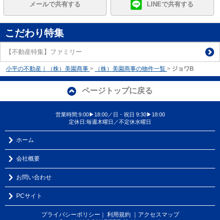
メールで共有する
LINEで共有する
こだわり特集
【不動産特集】ファミリー
小平の不動産｜（株）美園商事
>
（株）美園商事の物件一覧
>
ジョワB
ページトップに戻る
営業時間:9:00▶18:00／日・祝日 9:30▶18:00
定休日:毎週木曜日／不定休水曜日
ホーム
会社概要
お問い合わせ
PCサイト
プライバシーポリシー
利用規約
｜アクセスマップ
｜