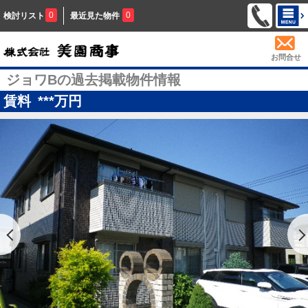
0
0
検討リスト
最近見た物件
お問合せ
ジョワBの過去掲載物件情報
賃料
***
万円