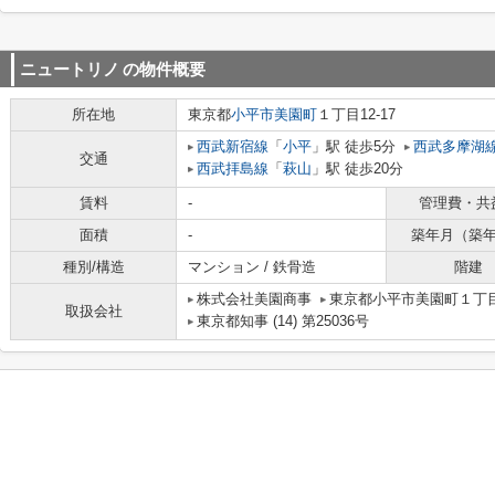
ニュートリノ
の物件概要
所在地
東京都
小平市
美園町
１丁目12-17
西武新宿線
「
小平
」駅 徒歩5分
西武多摩湖
交通
西武拝島線
「
萩山
」駅 徒歩20分
賃料
-
管理費・共
面積
-
築年月（築
種別/構造
マンション / 鉄骨造
階建
株式会社美園商事
東京都小平市美園町１丁目
取扱会社
東京都知事 (14) 第25036号