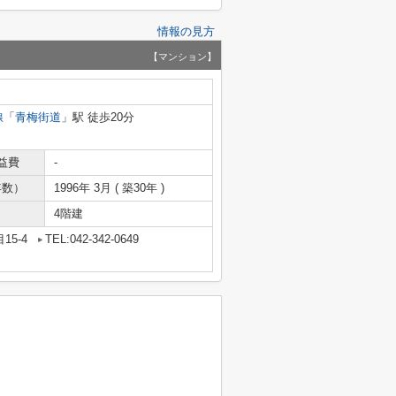
情報の見方
【マンション】
線
「
青梅街道
」駅 徒歩20分
益費
-
年数）
1996年 3月 ( 築30年 )
4階建
15-4
TEL:042-342-0649