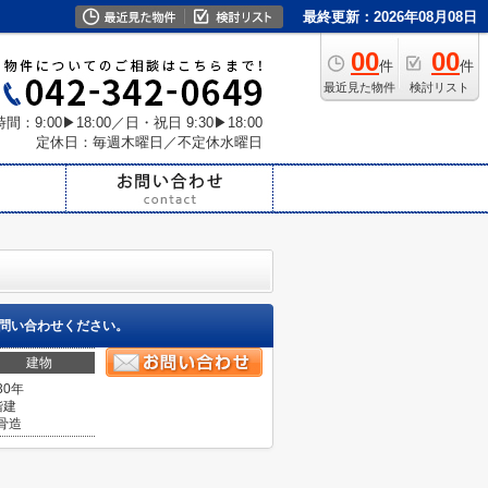
最終更新：2026年08月08日
00
00
件
件
最近見た物件
検討リスト
間：9:00▶18:00／日・祝日 9:30▶18:00
定休日：毎週木曜日／不定休水曜日
問い合わせください。
建物
30年
階建
骨造