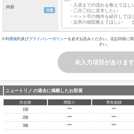
内容
任意
※
利用規約
及び
プライバシーポリシー
を必ずお読みください。左記内容に同
さい。
未入力項目がありま
ニュートリノ
の過去に掲載したお部屋
所在階
間取り
専有面積
1階
***
***
2階
***
***
3階
***
***