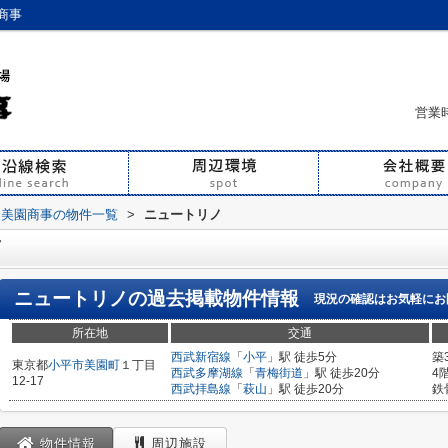
商事
営業時
）美園商事の物件一覧
>
ニュートリノ
ノ
ニュートリノ
の過去掲載物件情報
現況の確認はお気軽にお
所在地
交通
西武新宿線
「
小平
」駅 徒歩5分
築
東京都
小平市
美園町
１丁目
西武多摩湖線
「
青梅街道
」駅 徒歩20分
4
12-17
西武拝島線
「
萩山
」駅 徒歩20分
鉄
物件情報
周辺施設