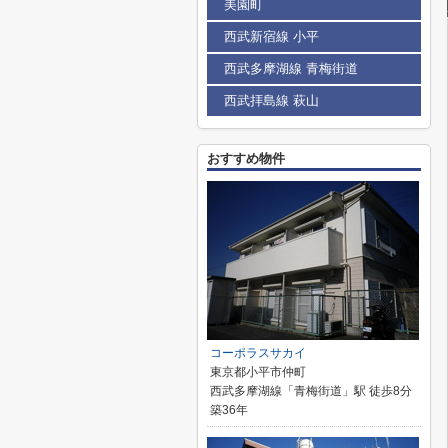
美園町
西武新宿線 小平
西武多摩湖線 青梅街道
西武拝島線 萩山
おすすめ物件
コーポラスサカイ
東京都小平市仲町
西武多摩湖線「青梅街道」駅 徒歩8分
築36年