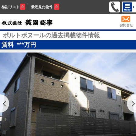
0
0
検討リスト
最近見た物件
お問合せ
ポルトボヌールの過去掲載物件情報
賃料
***
万円