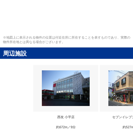
※地図上に表示される物件の位置は付近住所に所在することを表すものであり、実際の
物件所在地とは異なる場合がございます。
周辺施設
西友 小平店
セブンイレブ
約672m／9分
約527