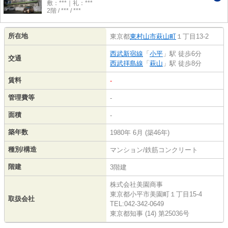
敷：***｜礼：***
2階 / *** / ***
所在地
東京都
東村山市
萩山町
１丁目13-2
西武新宿線
「
小平
」駅 徒歩6分
交通
西武拝島線
「
萩山
」駅 徒歩8分
賃料
-
管理費等
-
面積
-
築年数
1980年 6月 (築46年)
種別/構造
マンション/鉄筋コンクリート
階建
3階建
株式会社美園商事
東京都小平市美園町１丁目15-4
取扱会社
TEL:042-342-0649
東京都知事 (14) 第25036号