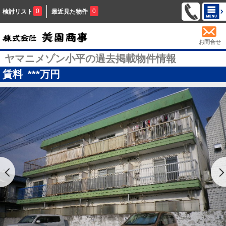
0
0
検討リスト
最近見た物件
お問合せ
ヤマニメゾン小平の過去掲載物件情報
賃料
***
万円