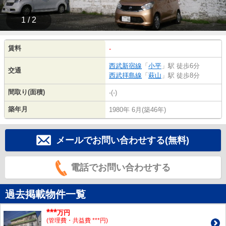
1 / 2
賃料
-
西武新宿線
「
小平
」駅 徒歩6分
交通
西武拝島線
「
萩山
」駅 徒歩8分
間取り(面積)
-(-)
築年月
1980年 6月(築46年)
メールでお問い合わせする(無料)
電話でお問い合わせする
過去掲載物件一覧
***
万円
(管理費・共益費 ***円)