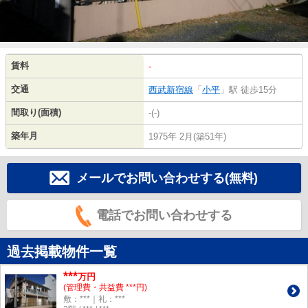
賃料
-
交通
西武新宿線
「
小平
」駅 徒歩15分
間取り(面積)
-(-)
築年月
1975年 2月(築51年)
メールでお問い合わせする(無料)
電話でお問い合わせする
過去掲載物件一覧
***
万円
(管理費・共益費 ***円)
敷：***｜礼：***