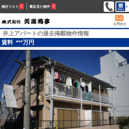
0
0
検討リスト
最近見た物件
お問合せ
井上アパートの過去掲載物件情報
賃料
***
万円