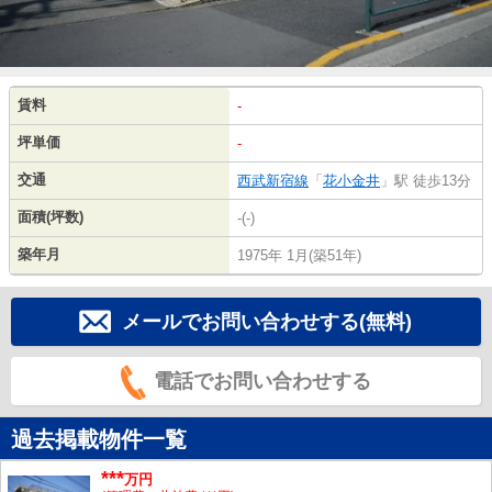
賃料
-
坪単価
-
交通
西武新宿線
「
花小金井
」駅 徒歩13分
面積(坪数)
-(-)
築年月
1975年 1月(築51年)
メールでお問い合わせする(無料)
電話でお問い合わせする
過去掲載物件一覧
***
万円