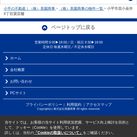
小平の不動産｜（株）美園商事
>
（株）美園商事の物件一覧
>
小平市花小金井
8丁目貸店舗
ページトップに戻る
営業時間:9:00▶18:00／日・祝日 9:30▶18:00
定休日:毎週木曜日／不定休水曜日
ホーム
会社概要
お問い合わせ
PCサイト
プライバシーポリシー
利用規約
｜アクセスマップ
｜
Copyright(c) 株式会社美園商事 All rights reserved.
当サイトでは、お客様の当サイト利用状況把握、サービス向上検討を目的と
して、クッキー（Cookie）を使用しています。
詳しくは、当社の
「Cookieの取扱いについて」
をご確認ください。