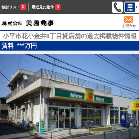
0
0
検討リスト
最近見た物件
お問合せ
小平市花小金井8丁目貸店舗の過去掲載物件情報
賃料
***
万円