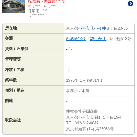
(管理費・共益費 ***円)
敷：***｜礼：***
坪単価：***
- / *** / ***
所在地
東京都
小平市
花小金井
８丁目28-55
交通
西武新宿線
「
花小金井
」駅 徒歩13分
賃料 / 坪単価
-
/ -
管理費等
-
坪数 / 面積
- / -
築年数
1975年 1月 (築51年)
種別 / 構造
事務所 / 木造
階建
-
株式会社美園商事
東京都小平市美園町１丁目15-4
取扱会社
TEL:042-342-0649
東京都知事 (14) 第25036号