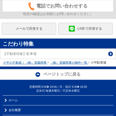
電話でお問い合わせする
現況の確認はお気軽にお問い合わせください。
メールで共有する
LINEで共有する
こだわり特集
【不動産特集】駐車場
小平の不動産｜（株）美園商事
>
（株）美園商事の物件一覧
>
小平駐車場
ページトップに戻る
営業時間:9:00▶18:00／日・祝日 9:30▶18:00
定休日:毎週木曜日／不定休水曜日
ホーム
会社概要