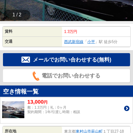
1 / 2
賃料
1.3万円
交通
西武新宿線
「
小平
」駅 徒歩5分
メールでお問い合わせする(無料)
電話でお問い合わせする
空き情報一覧
13,000
円
敷：1.3万円｜礼：0ヶ月
契約期間：1年/引渡し時期：相談
所在地
東京都
東村山市
萩山町
１丁目27-18