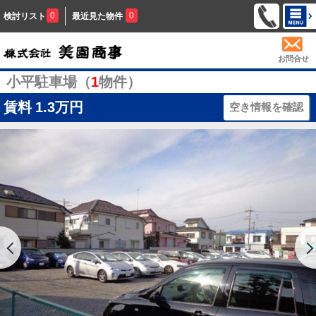
0
0
検討リスト
最近見た物件
お問合せ
小平駐車場（
1
物件）
賃料
1.3万円
空き情報を確認