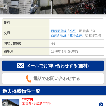
賃料
-
西武新宿線
「
小平
」駅 徒歩18分
交通
西武新宿線
「
花小金井
」駅 徒歩23分
間取り(面積)
-(-)
築年月
1976年 1月(築50年)
メールでお問い合わせする(無料)
電話でお問い合わせする
過去掲載物件一覧
***
万円
(管理費・共益費 ***円)