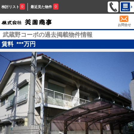
0
0
検討リスト
最近見た物件
お問合せ
武蔵野コーポの過去掲載物件情報
賃料
***
万円