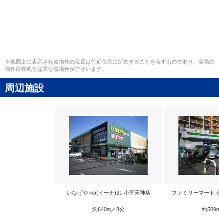
※地図上に表示される物件の位置は付近住所に所在することを表すものであり、実際の
物件所在地とは異なる場合がございます。
周辺施設
いなげや ina(イーナ)21 小平天神店
ファミリーマート 
約640m／8分
約509