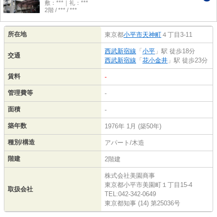
敷：***｜礼：***
2階 / *** / ***
所在地
東京都
小平市
天神町
４丁目3-11
西武新宿線
「
小平
」駅 徒歩18分
交通
西武新宿線
「
花小金井
」駅 徒歩23分
賃料
-
管理費等
-
面積
-
築年数
1976年 1月 (築50年)
種別/構造
アパート/木造
階建
2階建
株式会社美園商事
東京都小平市美園町１丁目15-4
取扱会社
TEL:042-342-0649
東京都知事 (14) 第25036号