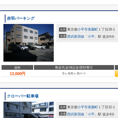
赤羽パーキング
東京都
小平市
美園町
１丁目28-1
住所
交通
西武新宿線
「
小平
」駅 徒歩6分
敷金/礼金/保証金/償却/敷引
賃料
13,000
円
0ヶ月
/
0ヶ月
/
-
/
-
/
-
クローバー駐車場
東京都
小平市
美園町
１丁目32-1
住所
交通
西武新宿線
「
小平
」駅 徒歩4分