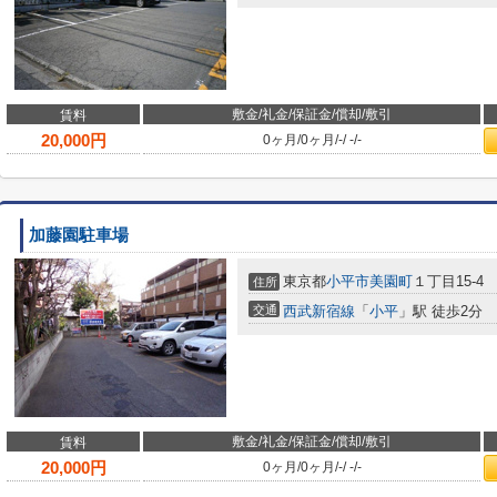
敷金/礼金/保証金/償却/敷引
賃料
20,000
円
0ヶ月
/
0ヶ月
/
-
/
-
/
-
加藤園駐車場
東京都
小平市
美園町
１丁目15-4
住所
交通
西武新宿線
「
小平
」駅 徒歩2分
敷金/礼金/保証金/償却/敷引
賃料
20,000
円
0ヶ月
/
0ヶ月
/
-
/
-
/
-