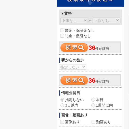
▼賃料
～
敷金・保証金なし
礼金・敷引なし
36
件が該当
駅からの徒歩
36
件が該当
情報公開日
指定しない
本日
3日以内
1週間以内
画像・動画あり
画像あり
動画あり