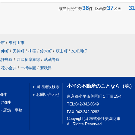
36
37
31-
該当公開件数
件 区画数
区画
米市
/
東村山市
仲町
/
天神町
/
柳窪
/
鈴木町
/
萩山町
/
久米川町
武拝島線
/
西武多摩湖線
/
武蔵野線
花小金井
/
一橋学園
/
新秋津
小平の不動産のことなら（株）
周辺施設検索
物件
お問い合わせ
東京都小平市美園町１丁目15-4
け物件
TEL:042-342-0649
（店舗・事務
FAX:042-342-0282
Copyright(c) 株式会社美園商事
All Rights Reserved.