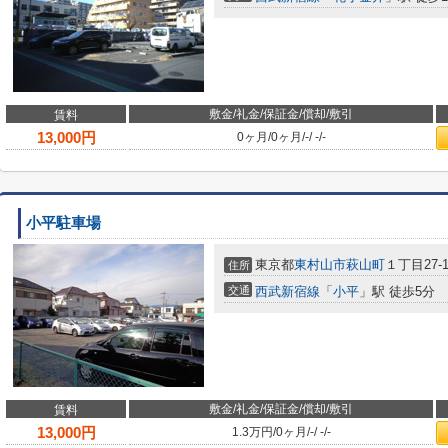
敷金/礼金/保証金/償却/敷引
賃料
13,000
円
0ヶ月
/
0ヶ月
/
-
/
-
/
-
小平駐車場
東京都
東村山市
萩山町
１丁目27-1
住所
交通
西武新宿線
「
小平
」駅 徒歩5分
敷金/礼金/保証金/償却/敷引
賃料
13,000
円
1.3万円
/
0ヶ月
/
-
/
-
/
-