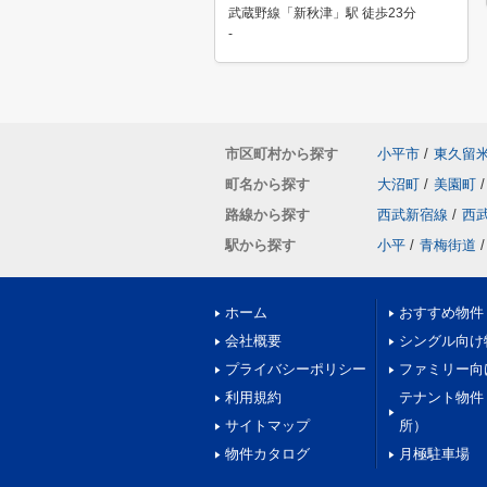
武蔵野線「新秋津」駅 徒歩23分
-
市区町村から探す
小平市
/
東久留
町名から探す
大沼町
/
美園町
/
路線から探す
西武新宿線
/
西
駅から探す
小平
/
青梅街道
/
ホーム
おすすめ物件
会社概要
シングル向け
プライバシーポリシー
ファミリー向
利用規約
テナント物件
サイトマップ
所）
物件カタログ
月極駐車場