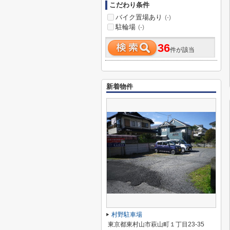
こだわり条件
バイク置場あり
(-)
駐輪場
(-)
36
件が該当
新着物件
村野駐車場
東京都東村山市萩山町１丁目23-35