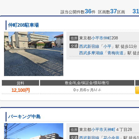
36
37
31-
該当公開件数
件 区画数
区画
仲町208駐車場
東京都
小平市
仲町
208
住所
交通
西武新宿線
「
小平
」駅 徒歩11分
西武多摩湖線
「
青梅街道
」駅 徒
敷金/礼金/保証金/償却/敷引
賃料
12,100
円
0ヶ月
/
0ヶ月
/
-
/
-
/
-
パーキング中島
東京都
小平市
天神町
４丁目28
住所
交通
西武新宿線
「
花小金井
」駅 徒歩1