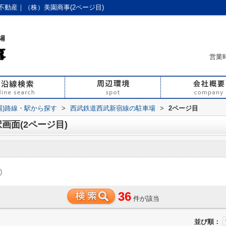
動産｜（株）美園商事(2ページ目)
営業時
場)路線・駅から探す
>
西武鉄道西武新宿線の駐車場
>
2ページ目
画面(2ページ目)
)
36
件が該当
並び順：