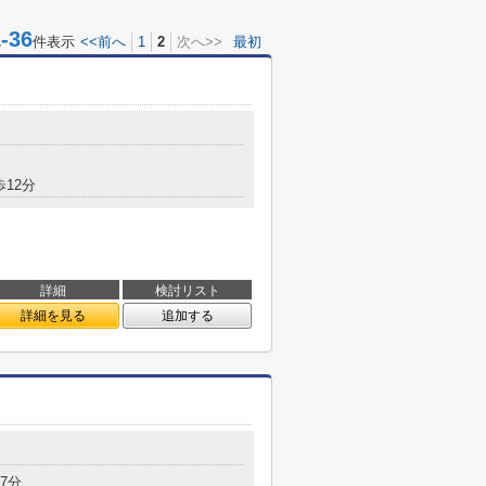
36
件表示
<<前へ
1
2
次へ>>
最初
歩12分
詳細
検討リスト
詳細を見る
追加する
7分