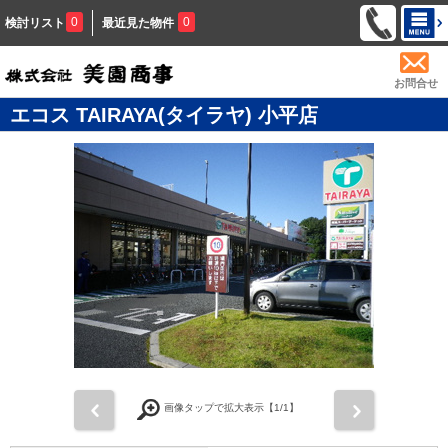
0
0
検討リスト
最近見た物件
お問合せ
エコス TAIRAYA(タイラヤ) 小平店
前
次
画像タップで拡大表示【
1
/1】