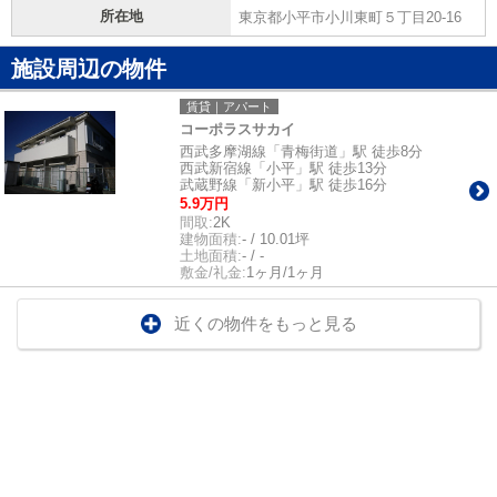
所在地
東京都小平市小川東町５丁目20-16
施設周辺の物件
賃貸｜アパート
コーポラスサカイ
西武多摩湖線「青梅街道」駅 徒歩8分
西武新宿線「小平」駅 徒歩13分
武蔵野線「新小平」駅 徒歩16分
5.9万円
間取:
2K
建物面積:
- / 10.01坪
土地面積:
- / -
敷金/礼金:
1ヶ月/1ヶ月
近くの物件をもっと見る