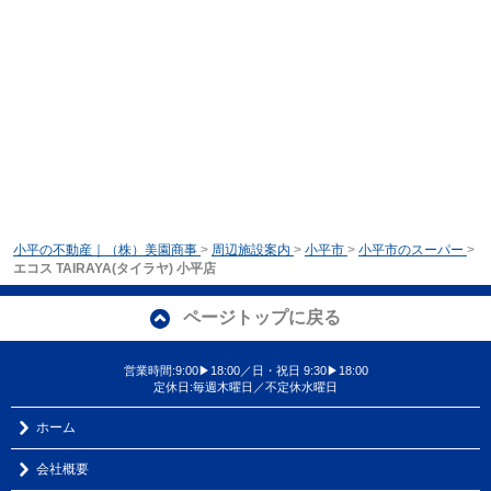
小平の不動産｜（株）美園商事
>
周辺施設案内
>
小平市
>
小平市のスーパー
>
エコス TAIRAYA(タイラヤ) 小平店
ページトップに戻る
営業時間:9:00▶18:00／日・祝日 9:30▶18:00
定休日:毎週木曜日／不定休水曜日
ホーム
会社概要