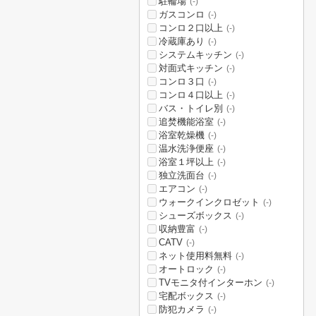
駐輪場
(-)
ガスコンロ
(-)
コンロ２口以上
(-)
冷蔵庫あり
(-)
システムキッチン
(-)
対面式キッチン
(-)
コンロ３口
(-)
コンロ４口以上
(-)
バス・トイレ別
(-)
追焚機能浴室
(-)
浴室乾燥機
(-)
温水洗浄便座
(-)
浴室１坪以上
(-)
独立洗面台
(-)
エアコン
(-)
ウォークインクロゼット
(-)
シューズボックス
(-)
収納豊富
(-)
CATV
(-)
ネット使用料無料
(-)
オートロック
(-)
TVモニタ付インターホン
(-)
宅配ボックス
(-)
防犯カメラ
(-)