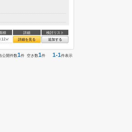
面積
詳細
検討リスト
3.12㎡
詳細を見る
追加する
1
1
1-1
当公開件数
件 空き数
件
件表示