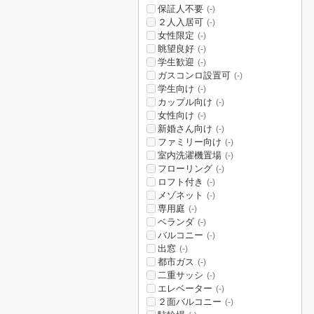
保証人不要
(-)
２人入居可
(-)
女性限定
(-)
眺望良好
(-)
学生歓迎
(-)
ガスコンロ設置可
(-)
学生向け
(-)
カップル向け
(-)
女性向け
(-)
新婚さん向け
(-)
ファミリー向け
(-)
室内洗濯機置場
(-)
フローリング
(-)
ロフト付き
(-)
メゾネット
(-)
専用庭
(-)
ベランダ
(-)
バルコニー
(-)
出窓
(-)
都市ガス
(-)
二重サッシ
(-)
エレベーター
(-)
２面バルコニー
(-)