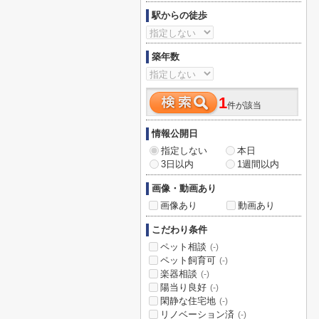
駅からの徒歩
築年数
1
件が該当
情報公開日
指定しない
本日
3日以内
1週間以内
画像・動画あり
画像あり
動画あり
こだわり条件
ペット相談
(-)
ペット飼育可
(-)
楽器相談
(-)
陽当り良好
(-)
閑静な住宅地
(-)
リノベーション済
(-)