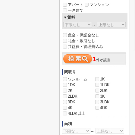
アパート
マンション
一戸建て
▼賃料
～
敷金・保証金なし
礼金・敷引なし
共益費・管理費込み
1
件が該当
間取り
ワンルーム
1K
1DK
1LDK
2K
2DK
2LDK
3K
3DK
3LDK
4K
4DK
4LDK以上
面積
～