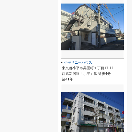
小平サニーハウス
東京都小平市美園町１丁目17-11
西武新宿線「小平」駅 徒歩4分
築41年