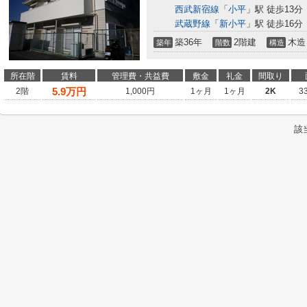
西武新宿線
「
小平
」駅 徒歩13分
武蔵野線
「
新小平
」駅 徒歩16分
築36年
2階建
木造
築年
階数
構造
所在階
賃料
管理費・共益費
敷金
礼金
間取り
5.9
万円
2階
1,000円
1ヶ月
1ヶ月
2K
3
該