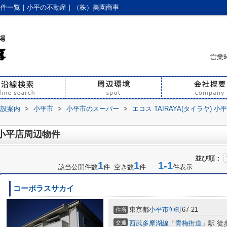
辺の物件一覧｜小平の不動産｜（株）美園商事
営業時
施設案内
>
小平市
>
小平市のスーパー
>
エコス TAIRAYA(タイラヤ) 小
) 小平店周辺物件
並び順：
1
1
1-1
該当公開件数
件 空き数
件
件表示
コーポラスサカイ
東京都
小平市
仲町
67-21
住所
交通
西武多摩湖線
「
青梅街道
」駅 徒