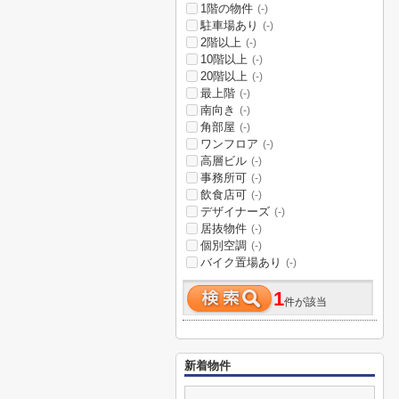
1階の物件
(-)
駐車場あり
(-)
2階以上
(-)
10階以上
(-)
20階以上
(-)
最上階
(-)
南向き
(-)
角部屋
(-)
ワンフロア
(-)
高層ビル
(-)
事務所可
(-)
飲食店可
(-)
デザイナーズ
(-)
居抜物件
(-)
個別空調
(-)
バイク置場あり
(-)
1
件が該当
新着物件