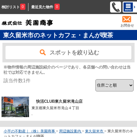
0
0
検討リスト
最近見た物件
お問合せ
東久留米市のネットカフェ・まんが喫茶
スポットを絞り込む
※物件情報の周辺施設紹介のページであり、各店舗への問い合わせは当
社では対応できません。
該当件数
1
件
快活CLUB東久留米滝山店
東京都東久留米市滝山４丁目
-
小平の不動産｜（株）美園商事
>
周辺施設案内
>
東久留米市
>
東久留米市のネ
ットカフェ・まんが喫茶