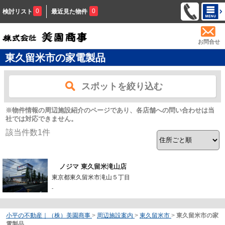
0
0
検討リスト
最近見た物件
お問合せ
東久留米市の家電製品
スポットを絞り込む
※物件情報の周辺施設紹介のページであり、各店舗への問い合わせは当
社では対応できません。
該当件数
1
件
ノジマ 東久留米滝山店
東京都東久留米市滝山５丁目
-
小平の不動産｜（株）美園商事
>
周辺施設案内
>
東久留米市
>
東久留米市の家
電製品