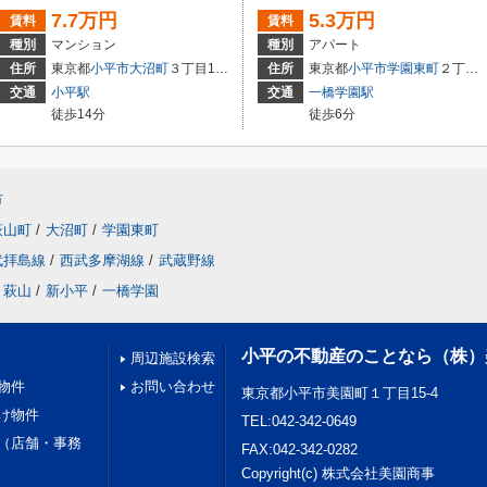
7.7万円
5.3万円
賃料
賃料
種別
マンション
種別
アパート
住所
東京都
小平市
大沼町
３丁目10-19
住所
東京都
小平市
学園東町
２丁目4-38
交通
小平駅
交通
一橋学園駅
徒歩14分
徒歩6分
市
萩山町
/
大沼町
/
学園東町
武拝島線
/
西武多摩湖線
/
武蔵野線
萩山
/
新小平
/
一橋学園
小平の不動産のことなら（株）
周辺施設検索
物件
お問い合わせ
東京都小平市美園町１丁目15-4
け物件
TEL:042-342-0649
（店舗・事務
FAX:042-342-0282
Copyright(c) 株式会社美園商事