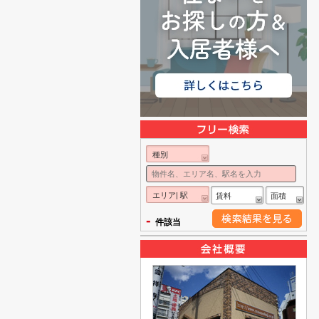
種別
エリア| 駅
賃料
面積
-
件該当