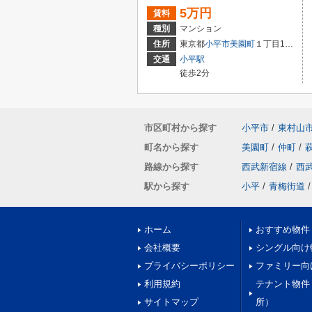
5万円
賃料
種別
マンション
住所
東京都
小平市
美園町
１丁目15-4
交通
小平駅
徒歩2分
市区町村から探す
小平市
/
東村山
町名から探す
美園町
/
仲町
/
路線から探す
西武新宿線
/
西
駅から探す
小平
/
青梅街道
/
ホーム
おすすめ物件
会社概要
シングル向け
プライバシーポリシー
ファミリー向
利用規約
テナント物件
サイトマップ
所）