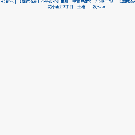
記事一覧
≪ 前へ｜【成約済み】小平市小川東町 中古戸建て
【成約済
花小金井3丁目 土地 ｜次へ ≫