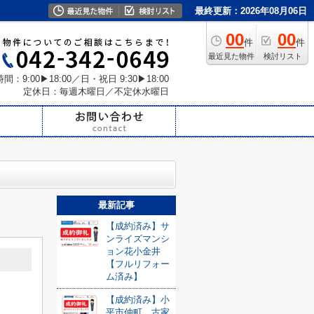
最終更新：2026年08月06日
00
00
件
件
最近見た物件
検討リスト
間：9:00▶18:00／日・祝日 9:30▶18:00
定休日：毎週木曜日／不定休水曜日
最新記事
【成約済み】サ
ンライズマンシ
ョン花小金井
【フルリフォー
ム済み】
【成約済み】小
平市仲町 古家