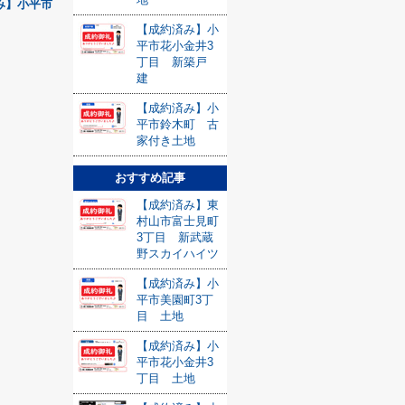
み】小平市
【成約済み】小
平市花小金井3
丁目 新築戸
建
【成約済み】小
平市鈴木町 古
家付き土地
おすすめ記事
【成約済み】東
村山市富士見町
3丁目 新武蔵
野スカイハイツ
【成約済み】小
平市美園町3丁
目 土地
【成約済み】小
平市花小金井3
丁目 土地