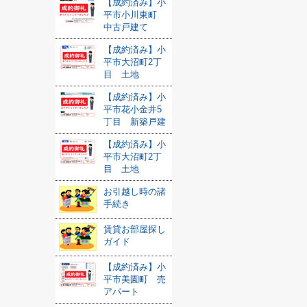
【成約済み】小
平市小川東町
中古戸建て
【成約済み】小
平市大沼町2丁
目 土地
【成約済み】小
平市花小金井5
丁目 新築戸建
【成約済み】小
平市大沼町2丁
目 土地
お引越し時の諸
手続き
賃貸お部屋探し
ガイド
【成約済み】小
平市美園町 売
アパート