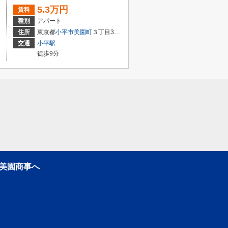
5.3万円
賃料
種別
アパート
住所
東京都
小平市
美園町
３丁目30−13
交通
小平駅
徒歩9分
美園商事へ