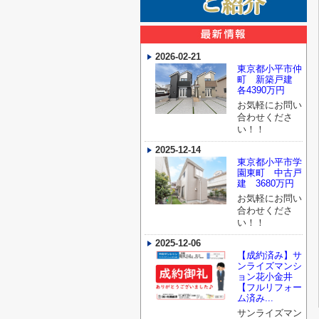
2026-02-21
東京都小平市仲
町 新築戸建
各4390万円
お気軽にお問い
合わせくださ
い！！
2025-12-14
東京都小平市学
園東町 中古戸
建 3680万円
お気軽にお問い
合わせくださ
い！！
2025-12-06
【成約済み】サ
ンライズマンシ
ョン花小金井
【フルリフォー
ム済み...
サンライズマン