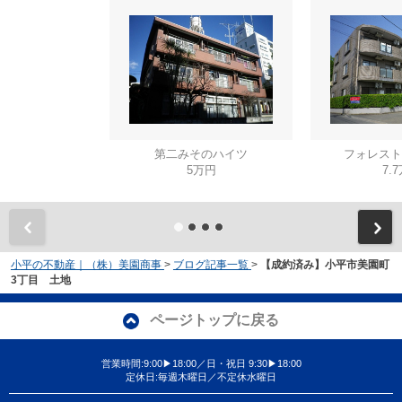
第二みそのハイツ
フォレスト
5万円
7.
小平の不動産｜（株）美園商事
>
ブログ記事一覧
>
【成約済み】小平市美園町
3丁目 土地
ページトップに戻る
営業時間:9:00▶18:00／日・祝日 9:30▶18:00
定休日:毎週木曜日／不定休水曜日